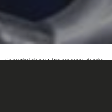
Chicoutimi n’a peut-être pas connu de près
la Révolution tranquille, mais elle était au
cœur de la révolution de l’aluminium
amorcée en 1987 par Devinci. De la route aux
sentiers, du carbone à l’aluminium et des
gammes électriques à acoustiques, la
compagnie Saguenéenne a su se hisser
parmi les fabricants de cadres d’envergure