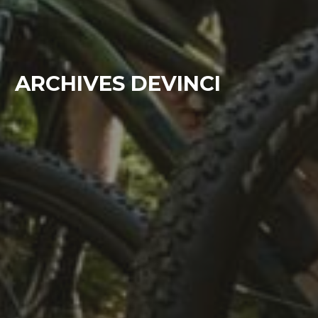
ARCHIVES DEVINCI