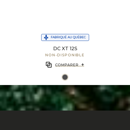
FABRIQUÉ AU QUÉBEC
DC XT 12S
NON-DISPONIBLE
+
COMPARER